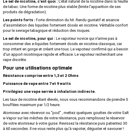
Le sel de nicotine, c'est quoi :
L'état naturel de la nicotine dans la feuille
de tabac. Une forme de nicotine plus stable (limite l'apparition de ses
produits de dégradation).
Les points forts :
Forte diminution du hit. Rendu gustatif et aisance
d'assimilation des liquides fortement dosés en nicotine. Véritable confort
pour le sevrage tabagique et réduction des risques.
Le sel de nicotine, pour qui :
Le vapoteur novice qui n'arrive pas à
consommer des e-liquides fortement dosés en nicotine classique, car
trop irritant en gorge et créant une toux. Le vapoteur confirmé qui a besoin
d'un apport nicotinique rapide et efficace. Le vapoteur recherchant une
vape discrète.
Pour une utilisations optimale
Résistance comprise entre 1,3 et 2 Ohms
Puissance de vape entre 7 et 9 watts
Privilégiez une vape serrée à inhalation indirecte.
Les taux de nicotine étant élevés, nous vous recommandons de prendre 5
bouffées maximum par 1/2 heure.
Atomiseur avec réservoir ou "pod" , mettez quelques gouttes de votre Salt
e-Vapor sur les mèches de votre résistance, puis remplissez le réservoir
de votre atomiseur à votre guise. Revissez la résistance puis patientez 30
à 60 secondes. Il ne vous reste plus qu'à vapoter, déguster et savourer !