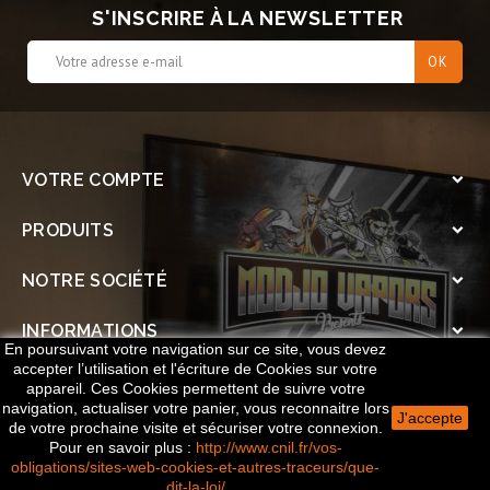
S'INSCRIRE À LA NEWSLETTER
VOTRE COMPTE

PRODUITS

NOTRE SOCIÉTÉ

INFORMATIONS

En poursuivant votre navigation sur ce site, vous devez
accepter l’utilisation et l'écriture de Cookies sur votre
SOCIAL

appareil. Ces Cookies permettent de suivre votre
navigation, actualiser votre panier, vous reconnaitre lors
J'accepte
de votre prochaine visite et sécuriser votre connexion.
© 2026 Le Cercle des Vapoteurs - Réalisé par
Publicitay
Pour en savoir plus
:
http://www.cnil.fr/vos-
obligations/sites-web-cookies-et-autres-traceurs/que-
dit-la-loi/