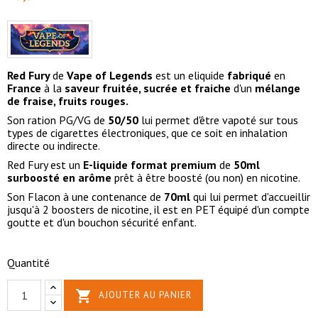
Red Fury
de
Vape of Legends
est un eliquide
fabriqué
en
France
à la
saveur
fruitée, sucrée et fraiche
d'un
mélange
de fraise, fruits rouges.
Son ration PG/VG de
50/50
lui permet d'être vapoté sur tous
types de cigarettes électroniques, que ce soit en inhalation
directe ou indirecte.
Red Fury est un
E-liquide format premium
de
50ml
surboosté en arôme
prêt à être boosté (ou non) en nicotine.
Son Flacon à une contenance de
70ml
qui lui permet d'accueillir
jusqu'à 2 boosters de nicotine, il est en PET équipé d'un compte
goutte et d'un bouchon sécurité enfant.
Quantité

AJOUTER AU PANIER