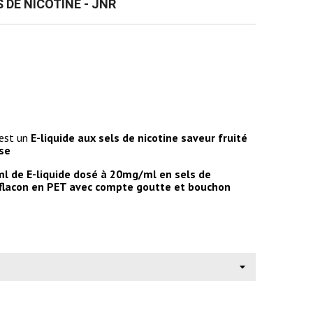
 DE NICOTINE - JNR
est un
E-liquide aux sels de nicotine saveur fruité
ise
l de E-liquide dosé à 20mg/ml en sels de
 flacon en PET avec compte goutte et bouchon