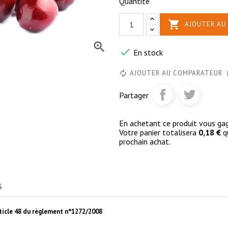
Quantité

AJOUTER AU 


En stock
AJOUTER AU COMPARATEUR
Partager
En achetant ce produit vous g
Votre panier totalisera
0,18 €
qu
prochain achat.
S
article 48 du règlement n°1272/2008