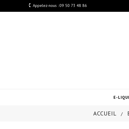

Appelez-nous :
09 50 73 48 86
E-LIQU
ACCUEIL