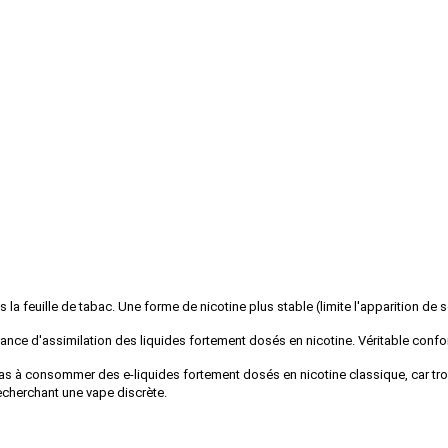
ns la feuille de tabac. Une forme de nicotine plus stable (limite l'apparition de
isance d'assimilation des liquides fortement dosés en nicotine. Véritable confo
pas à consommer des e-liquides fortement dosés en nicotine classique, car trop
recherchant une vape discrète.