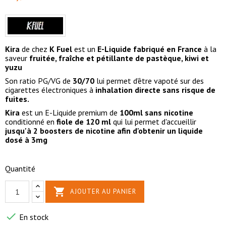
Kira
de chez
K Fuel
est un
E-Liquide fabriqué en France
à la
saveur
fruitée, fraîche et pétillante de pastèque, kiwi et
yuzu
Son ratio PG/VG de
30/70
lui permet d'être vapoté sur des
cigarettes électroniques à
inhalation directe sans risque de
fuites.
Kira
est un E-Liquide premium de
100ml sans nicotine
conditionné en
fiole de 120 ml
qui lui permet d'accueillir
jusqu'à 2 boosters de nicotine afin d'obtenir un liquide
dosé à 3mg
Quantité

AJOUTER AU PANIER

En stock