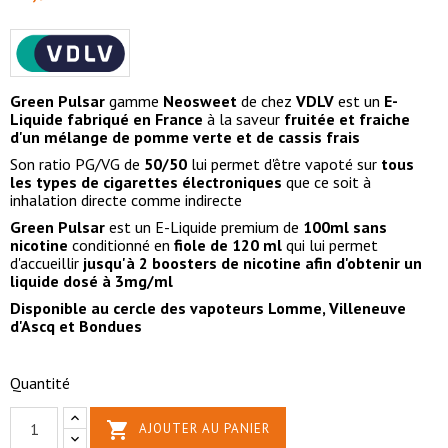
Green Pulsar
gamme
Neosweet
de chez
VDLV
est un
E-
Liquide fabriqué en France
à la saveur
fruitée et fraiche
d'un mélange de pomme verte et de cassis frais
Son ratio PG/VG de
50/50
lui permet d'être vapoté sur
tous
les types de cigarettes électroniques
que ce soit à
inhalation directe comme indirecte
Green Pulsar
est un E-Liquide premium de
100ml sans
nicotine
conditionné en
fiole de 120 ml
qui lui permet
d'accueillir
jusqu'à 2 boosters de nicotine afin d'obtenir un
liquide dosé à 3mg/ml
Disponible au cercle des vapoteurs Lomme, Villeneuve
d'Ascq et Bondues
Quantité

AJOUTER AU PANIER