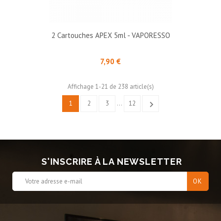
2 Cartouches APEX 5ml - VAPORESSO
Prix
7,90 €
Affichage 1-21 de 238 article(s)
1
2
3
…
12

S'INSCRIRE À LA NEWSLETTER