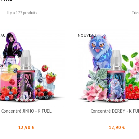
Il y a 177 produits.
Trier
EAU
NOUVEAU
Concentré JINHO - K FUEL
Concentré DERBY - K FU
Prix
Prix
12,90 €
12,90 €