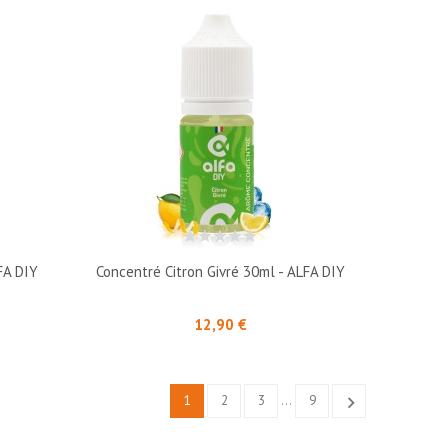
FA DIY
Concentré Citron Givré 30ml - ALFA DIY
Prix
12,90 €
1
2
3
…
9
