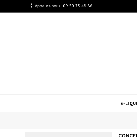

Appelez-nous :
09 50 73 48 86
E-LIQU
CONCE