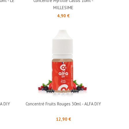
0ml - LE
Concentré Myrtille Cassis 10ml -
MILLESIME
Prix
4,90 €
FA DIY
Concentré Fruits Rouges 30ml - ALFA DIY
Prix
12,90 €