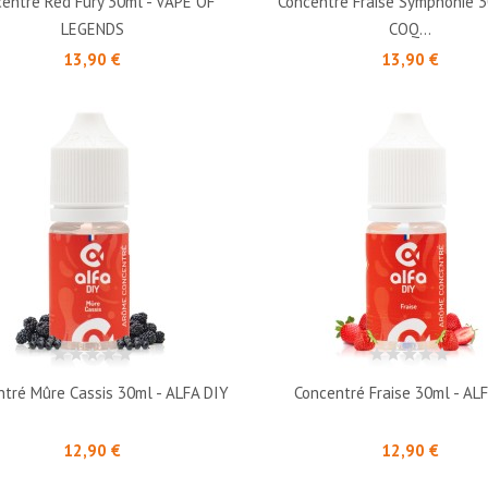
entré Red Fury 30ml - VAPE OF
Concentré Fraise Symphonie 3
LEGENDS
COQ...
Prix
Prix
13,90 €
13,90 €
ntré Mûre Cassis 30ml - ALFA DIY
Concentré Fraise 30ml - AL
Prix
Prix
12,90 €
12,90 €