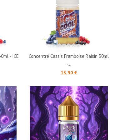
30ml - ICE
Concentré Cassis Framboise Raisin 30ml
-...
Prix
13,90 €