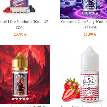
ntré Mûre Framboise 30ml - ICE
Concentré Crazy Berry 30ml -
COOL
LEGENDS
Prix
Prix
13,90 €
13,90 €