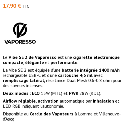
17,90 €
TTC
Le
Vibe SE 2 de
Vaporesso
est une
cigarette électronique
compacte
,
élégante
et
performante
.
La Vibe SE 2 est équipée d'une
batterie intégrée 1400 mAh
rechargeable USB-C et d'une
cartouche 4,5 ml
avec
remplissage latéral,
résistance Dual Mesh 0.6-0.8 ohm pour
des saveurs intenses.
Deux modes
:
ECO
15W (MTL) et
PWR
28W (RDL).
Airflow
réglable
,
activation
automatique par
inhalation
et
LED RGB indiquant l’autonomie.
Disponible au
Cercle des Vapoteurs
à
Lomme
et
Villeneuve-
d'Ascq