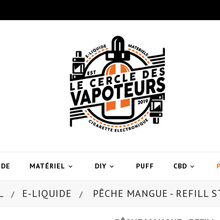
IDE
MATÉRIEL
DIY
PUFF
CBD



L
E-LIQUIDE
PÊCHE MANGUE - REFILL 