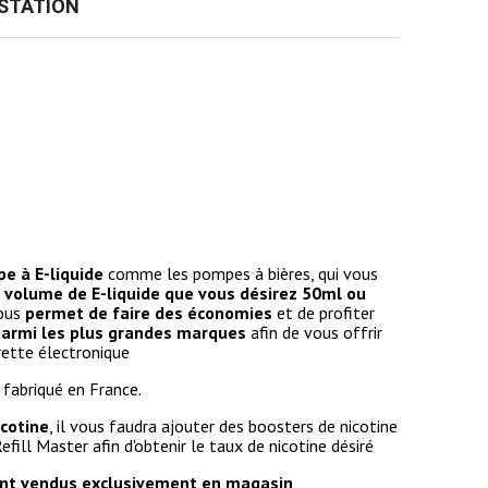
 STATION
pe à E-liquide
comme les pompes à bières, qui vous
le volume de E-liquide que vous désirez 50ml ou
vous
permet de faire des économies
et de profiter
 parmi les plus grandes marques
afin de vous offrir
rette électronique
 fabriqué en France.
icotine
, il vous faudra ajouter des boosters de nicotine
fill Master afin d'obtenir le taux de nicotine désiré
nt vendus exclusivement en magasin