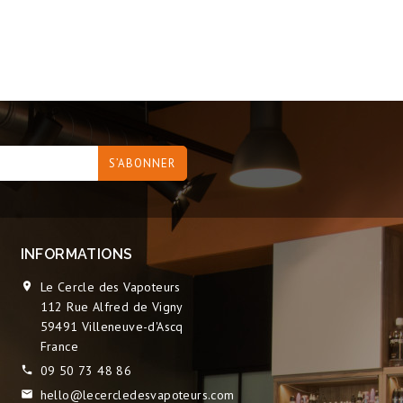
INFORMATIONS
Le Cercle des Vapoteurs

112 Rue Alfred de Vigny
59491 Villeneuve-d'Ascq
France
09 50 73 48 86

hello@lecercledesvapoteurs.com
