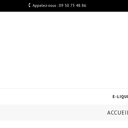

Appelez-nous :
09 50 73 48 86
E-LIQU
ACCUEI