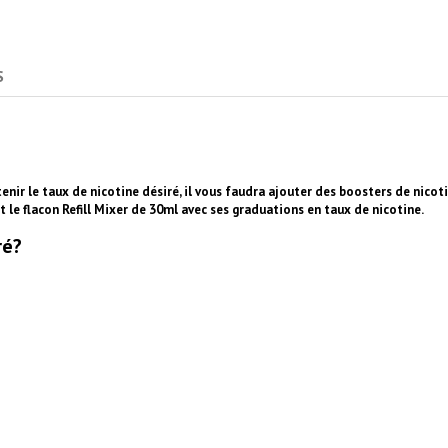
S
enir le taux de nicotine désiré, il vous faudra ajouter des boosters de nicoti
ant le flacon Refill Mixer de 30ml avec ses graduations en taux de nicotine.
ré?