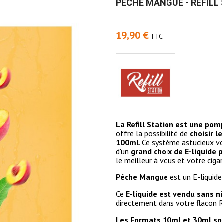
PÊCHE MANGUE - REFILL
19,90 €
TTC
La Refill Station est une pom
offre la possibilité de
choisir 
100ml
. Ce système astucieux 
d'un
grand choix de E-liquide
le meilleur à vous et votre ciga
Pêche Mangue
est un E-liquide
Ce
E-liquide est vendu sans n
directement dans votre flacon Re
Les Formats 10ml et 30ml so