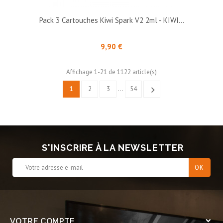
Pack 3 Cartouches Kiwi Spark V2 2ml - KIWI...
Prix
9,90 €
Affichage 1-21 de 1122 article(s)
1
2
3
…
54

S'INSCRIRE À LA NEWSLETTER
VOTRE COMPTE
