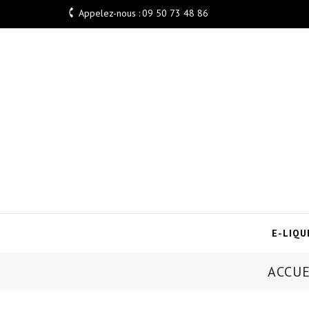

Appelez-nous :
09 50 73 48 86
E-LIQU
ACCUE