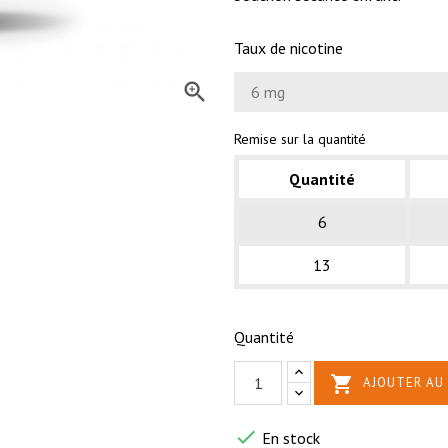
Taux de nicotine

Remise sur la quantité
Quantité
6
13
Quantité

AJOUTER AU 

En stock