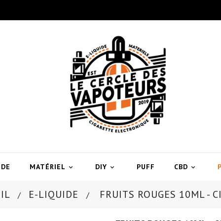
IDE
MATÉRIEL
DIY
PUFF
CBD



IL
E-LIQUIDE
FRUITS ROUGES 10ML - C