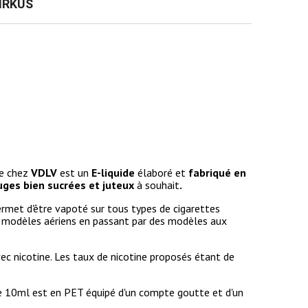
IRKUS
e chez
VDLV
est un
E-liquide
élaboré et
fabriqué en
uges bien sucrées et juteux
à souhait
.
rmet d'être vapoté sur tous types de cigarettes
s modèles aériens en passant par des modèles aux
ec nicotine. Les taux de nicotine proposés étant de
 10ml est en PET équipé d'un compte goutte et d'un