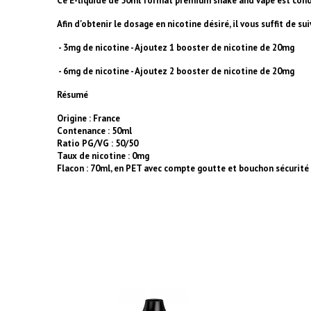
Ce E-liquide de 50ml format premium shake and vape est cond
Afin d'obtenir le dosage en nicotine désiré, il vous suffit de s
- 3mg de nicotine - Ajoutez 1 booster de nicotine de 20mg
- 6mg de nicotine - Ajoutez 2 booster de nicotine de 20mg
Résumé
Origine : France
Contenance : 50ml
Ratio PG/VG : 50/50
Taux de nicotine : 0mg
Flacon : 70ml, en PET avec compte goutte et bouchon sécurité