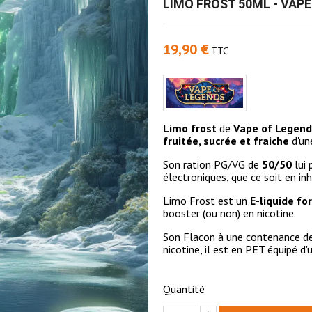
LIMO FROST 50ML - VAP
19,90 €
TTC
Limo frost
de
Vape of Legen
fruitée, sucrée et fraiche
d'u
Son ration PG/VG de
50/50
lui 
électroniques, que ce soit en inh
Limo Frost est un
E-liquide f
booster (ou non) en nicotine.
Son Flacon à une contenance d
nicotine, il est en PET équipé 
Quantité