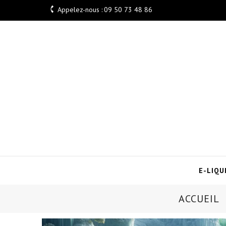

Appelez-nous :
09 50 73 48 86
E-LIQU
ACCUEIL