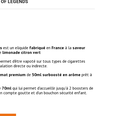
E OF LEGENDS
ds
est un eliquide
fabriqué
en
France
à la
saveur
ne
limonade citron vert
permet d'être vapoté sur tous types de cigarettes
alation directe ou indirecte.
ormat premium
de
50ml surboosté en arôme
prêt à
e
70ml
qui lui permet d'accueillir jusqu'à 2 boosters de
d'un compte goutte et d'un bouchon sécurité enfant.