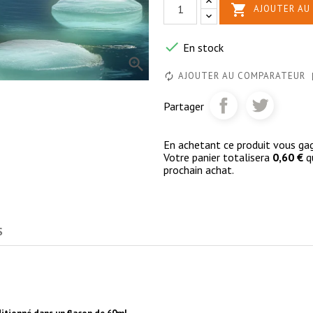

AJOUTER AU 

En stock

AJOUTER AU COMPARATEUR
Partager
En achetant ce produit vous g
Votre panier totalisera
0,60 €
qu
prochain achat.
S