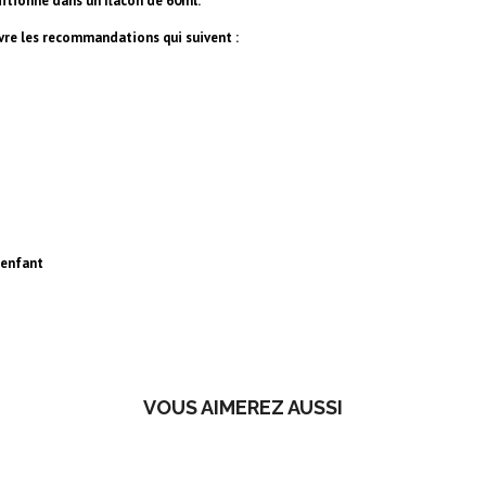
itionné dans un flacon de 60ml.
uivre les recommandations qui suivent :
 enfant
VOUS AIMEREZ AUSSI