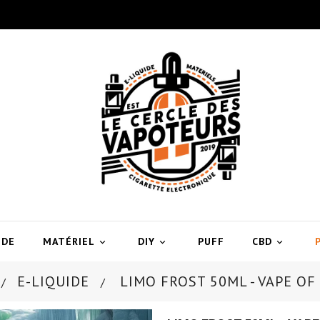
IDE
MATÉRIEL
DIY
PUFF
CBD



E-LIQUIDE
LIMO FROST 50ML - VAPE OF