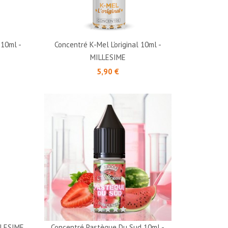
 10ml -
Concentré K-Mel L'original 10ml -
MILLESIME
Prix
5,90 €
LLESIME
Concentré Pastèque Du Sud 10ml -