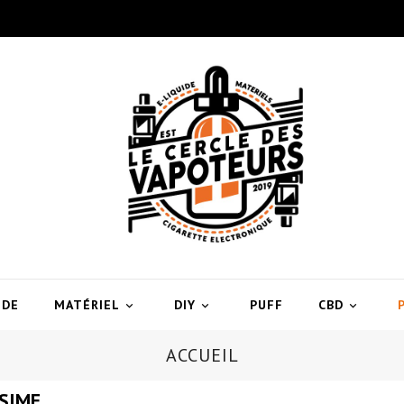
IDE
MATÉRIEL
DIY
PUFF
CBD



ACCUEIL
SIME