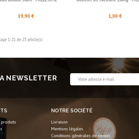
Prix
Prix
19,90 €
1,00 €
hage 1-21 de 23 article(s)
 LA NEWSLETTER
ITS
NOTRE SOCIÉTÉ
produits
Livraison
ns
Mentions légales
Conditions générales de ventes