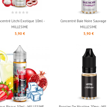
centré Litchi Exotique 10ml -
Concentré Baie Noire Sauvage
MILLESIME
MILLESIME
Prix
Prix
5,90 €
5,90 €
sous Bisous 50ml - MILLESIME
Booster De Nicotine 20mg - MI