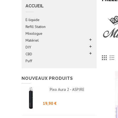
ACCUEIL
E-liquide
Refill Station
Mixologue

Matériel

DIY

CBD
Puff
NOUVEAUX PRODUITS
Pixo Aura 2 - ASPIRE
Prix
19,90 €