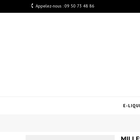

Appelez-nous :
09 50 73 48 86
E-LIQU
MILLE