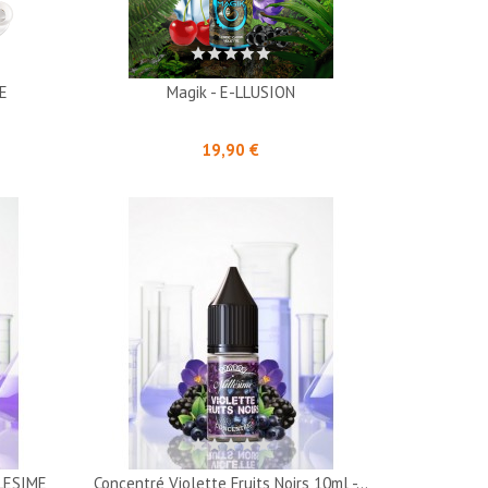
ME
Magik - E-LLUSION
Prix
19,90 €
LLESIME
Concentré Violette Fruits Noirs 10ml -...