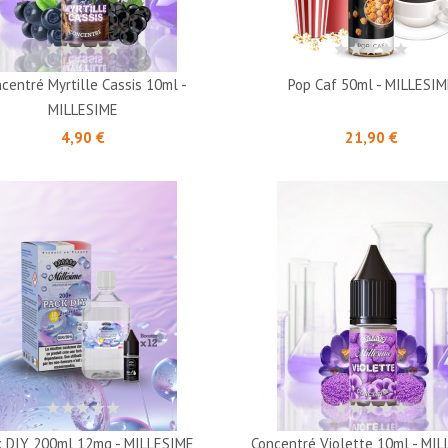
centré Myrtille Cassis 10ml -
Pop Caf 50ml - MILLESI
MILLESIME
Prix
Prix
4,90 €
21,90 €
k DIY 200ml 12mg - MILLESIME
Concentré Violette 10ml - MI