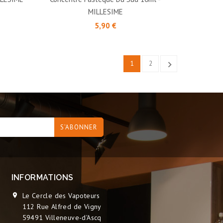
MILLESIME
Prix
5,90 €
1
2

INFORMATIONS
Le Cercle des Vapoteurs

112 Rue Alfred de Vigny
59491 Villeneuve-d'Ascq