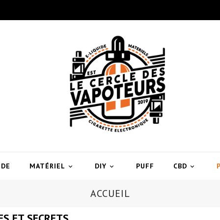
IDE
MATÉRIEL
DIY
PUFF
CBD



ACCUEIL
S ET SECRETS