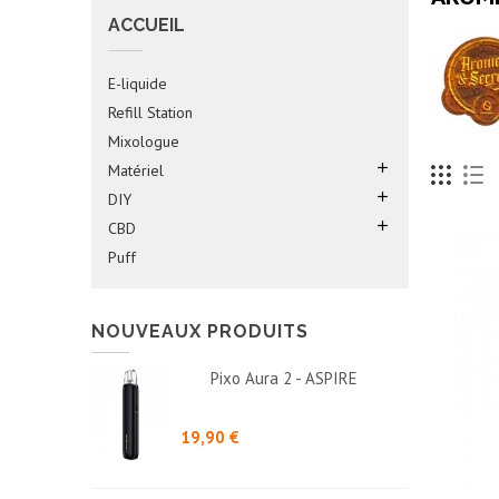
ACCUEIL
E-liquide
Refill Station
Mixologue

Matériel

DIY

CBD
Puff
NOUVEAUX PRODUITS
Pixo Aura 2 - ASPIRE
Prix
19,90 €