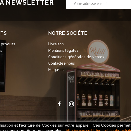
 LA NEWSLETTER
ITS
NOTRE SOCIÉTÉ
produits
Livraison
ns
Mentions légales
Conditions générales de ventes
Contactez-nous
Magasins
Publicitay
© 2026 Le Cercle des Vapoteurs - Réalisé par
lisation et l'écriture de Cookies sur votre appareil. Ces Cookies permett
otre connexion. Pour en savoir plus
:
http://www.cnil.fr/vos-obligations/si