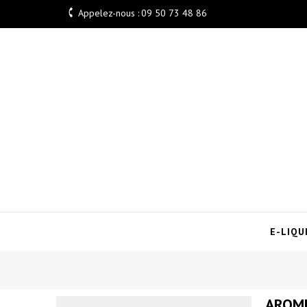

Appelez-nous :
09 50 73 48 86
E-LIQU
AROME