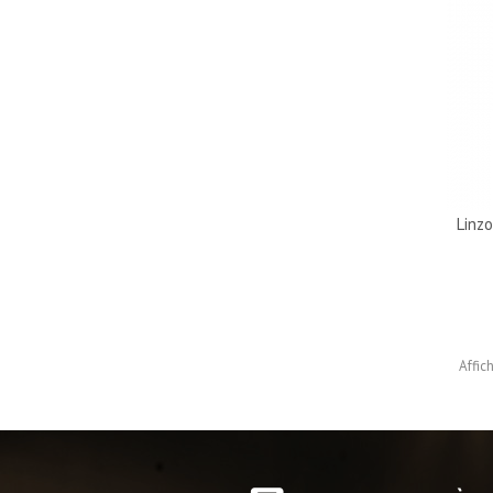
Linz
Affic