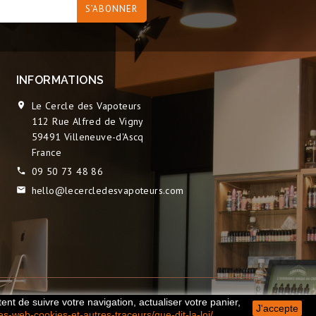
INFORMATIONS
Le Cercle des Vapoteurs

112 Rue Alfred de Vigny
59491 Villeneuve-d'Ascq
France
09 50 73 48 86

hello@lecercledesvapoteurs.com

ent de suivre votre navigation, actualiser votre panier,
J'accepte
tes-web-cookies-et-autres-traceurs/que-dit-la-loi/