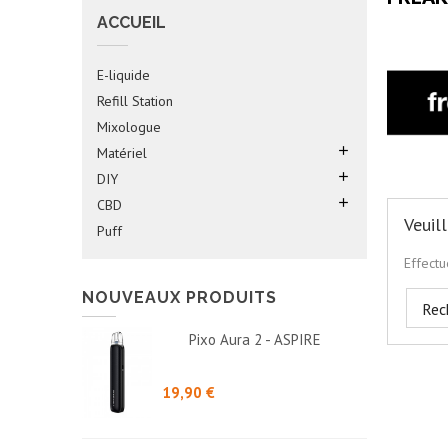
ACCUEIL
E-liquide
Refill Station
Mixologue

Matériel

DIY

CBD
Veuil
Puff
Effect
NOUVEAUX PRODUITS
Pixo Aura 2 - ASPIRE
Prix
19,90 €