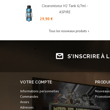
Clearomiseur H2 Tank 6/7ml -
ASPIRE
Prix
29,90 €
Tous les nouveaux produits

S'INSCRIRE À
VOTRE COMPTE
PRODU
Informations personnelles
Nouveaux 
Commandes
Promotio
Avoirs
Adresses