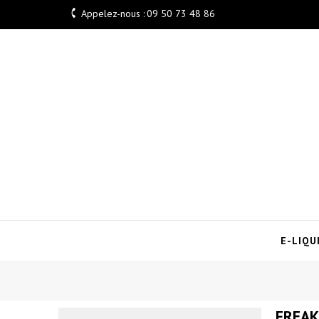

Appelez-nous :
09 50 73 48 86
E-LIQU
FREAK