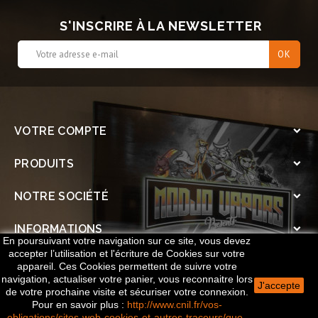
S'INSCRIRE À LA NEWSLETTER
VOTRE COMPTE

PRODUITS

NOTRE SOCIÉTÉ

INFORMATIONS

En poursuivant votre navigation sur ce site, vous devez
accepter l’utilisation et l'écriture de Cookies sur votre
SOCIAL

appareil. Ces Cookies permettent de suivre votre
navigation, actualiser votre panier, vous reconnaitre lors
J'accepte
de votre prochaine visite et sécuriser votre connexion.
© 2026 Le Cercle des Vapoteurs - Réalisé par
Publicitay
Pour en savoir plus
:
http://www.cnil.fr/vos-
obligations/sites-web-cookies-et-autres-traceurs/que-