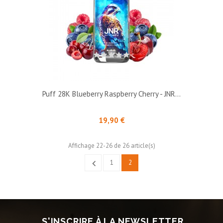
Puff 28K Blueberry Raspberry Cherry - JNR...
Prix
19,90 €
Affichage 22-26 de 26 article(s)

1
2
S'INSCRIRE À LA NEWSLETTER