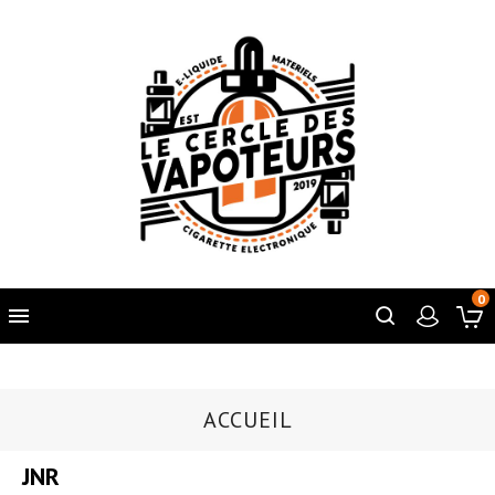
0

ACCUEIL
JNR