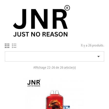
Il y a 26 produits.

Affichage 22-26 de 26 article(s)