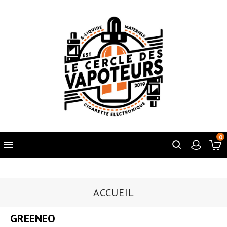
0

ACCUEIL
GREENEO