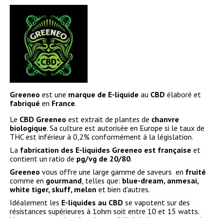
Greeneo
est une
marque de E-liquide
au
CBD
élaboré et
fabriqué
en
France
.
Le
CBD Greeneo
est extrait de plantes de
chanvre
biologique
. Sa culture est autorisée en Europe si le taux de
THC est inférieur à 0,2% conformément à la législation.
La
fabrication des E-liquides Greeneo
est française
et
contient un ratio de
pg/vg de 20/80
.
Greeneo
vous offre une large gamme de saveurs en
fruité
comme en
gourmand
, telles que:
blue-dream, anmesai,
white tiger, skuff, melon
et bien d'autres.
Idéalement les
E-liquides au CBD
se vapotent sur des
résistances supérieures à 1ohm soit entre 10 et 15 watts.